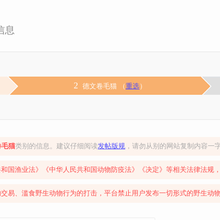
信息
2
德文卷毛猫 （
重选
）
卷毛猫
类别的信息。建议仔细阅读
发帖版规
，请勿从别的网站复制内容一
共和国渔业法》《中华人民共和国动物防疫法》《决定》等相关法律法规
物交易、滥食野生动物行为的打击，平台禁止用户发布一切形式的野生动