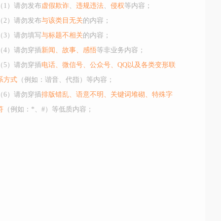
（1）请勿发布
虚假欺诈
、
违规违法
、
侵权
等内容；
（2）请勿发布
与该类目无关
的内容；
（3）请勿填写
与标题不相关
的内容；
（4）请勿穿插
新闻、故事、感悟
等非业务内容；
（5）请勿穿插
电话、微信号、公众号、QQ以及各类变形联
系方式
（例如：谐音、代指）等内容；
（6）请勿穿插
排版错乱、语意不明、关键词堆砌、特殊字
符
（例如：*、#）等低质内容；