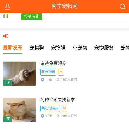
南宁宠物网
签到有礼
最新发布
宠物狗
宠物猫
小宠物
宠物服务
宠
泰迪免费领养
我要赠送
林
江南
160人看过
1图
纯种金渐层找新家
英短渐层猫
林
兴宁
206人看过
1图