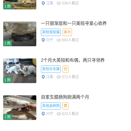
江南
536人看过
1图
一只银渐层和一只美短寻爱心收养
英短渐层猫
美辛
兴宁
692人看过
1图
2个月大英短和布偶，两只寻领养
英短长毛猫
佳
江南
572人看过
1图
自家生腊肠狗刚满两个月
其他品种狗
曹
兴宁
622人看过
1图