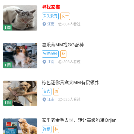
寻找家猫
丢失爱宠
女士
江南
604人看过
1图
喜乐蒂MM找GG配种
宠物配种
林
江南
308人看过
1图
棕色迷你贵宾犬MM有偿领养
贵宾
周
江南
525人看过
1图
家里老金毛去世，转让高级狗粮Orijen
狗粮
林