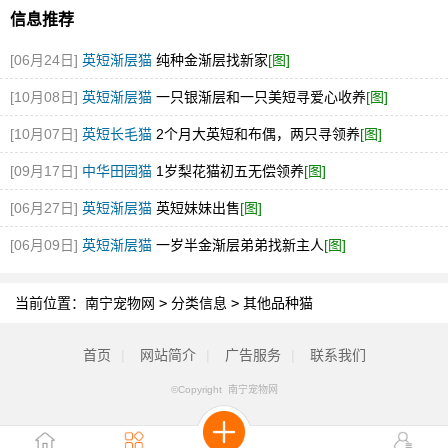
信息推荐
[06月24日]
英短渐层猫
纯种金渐层找新家
[图]
[10月08日]
英短渐层猫
一只银渐层和一只美短寻爱心收养
[图]
[10月07日]
英短长毛猫
2个月大英短和布偶，两只寻领养
[图]
[09月17日]
中华田园猫
1岁梨花猫初五无偿领养
[图]
[06月27日]
英短渐层猫
英短妹妹出售
[图]
[06月09日]
英短渐层猫
一岁半金渐层弟弟找新主人
[图]
当前位置：
南宁宠物网
>
分类信息
>
其他品种猫
首页
|
网站简介
|
广告服务
|
联系我们
©Copyright 南宁宠物网