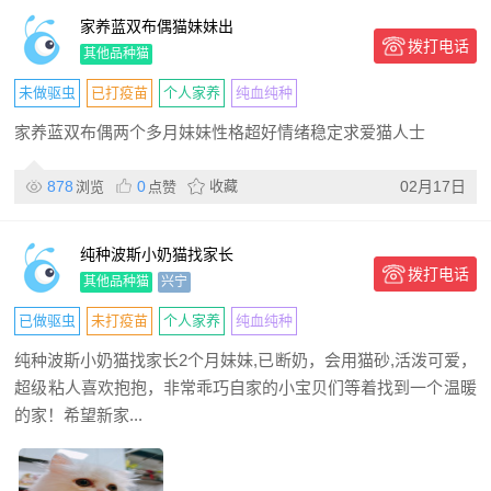
家养蓝双布偶猫妹妹出
拨打电话
其他品种猫
未做驱虫
已打疫苗
个人家养
纯血纯种
家养蓝双布偶两个多月妹妹性格超好情绪稳定求爱猫人士
878
0
收藏
02月17日
浏览
点赞
纯种波斯小奶猫找家长
拨打电话
其他品种猫
兴宁
已做驱虫
未打疫苗
个人家养
纯血纯种
纯种波斯小奶猫找家长2个月妹妹,已断奶，会用猫砂,活泼可爱，
超级粘人喜欢抱抱，非常乖巧自家的小宝贝们等着找到一个温暖
的家！希望新家...