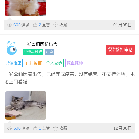
605
2
收藏
01月05日
浏览
点赞
一岁公缅因猫出售
拨打电话
其他品种猫
江南
已做驱虫
已打疫苗
个人家养
纯血纯种
一岁公缅因猫出售，已经完成疫苗，没有绝育。不支持外地，本
地上门看猫
590
1
收藏
12月30日
浏览
点赞