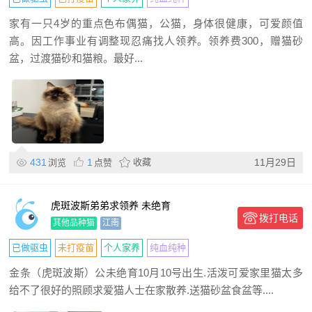
家有一只4岁的重点色布偶猫，公猫，身体很健康，可爱颜值
高。因工作事业有调整现忍痛找人领养。领养费300，赠猫砂
盆，过渡猫砂和猫粮。最好...
431
1
收藏
11月29日
浏览
点赞
虎斑波斯弟弟求领养 未绝育
拨打电话
其他品种猫
江南
已做驱虫
未打疫苗
个人家养
纯血纯种
金条（虎斑波斯）公未绝育10月10号出生.活泼可爱家里猫太多
给不了很好的照顾求爱猫人士在家散养.送猫砂盆食盆等....