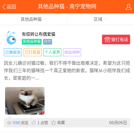
其他品种猫 - 南宁宠物网
返回
其他品种猫
区域
有偿转让布偶爱猫
拨打电话
其他品种猫
兴宁
已做驱虫
已打疫苗
个人家养
纯血纯种
因女儿确诊对猫过敏，我们不得不做出艰难决定，希望为这只陪
伴我们三年的猫咪找一个真正爱她的新家。猫咪从小陪伴我们成
长，是家庭的一...
598
1
收藏
05月05日
浏览
点赞