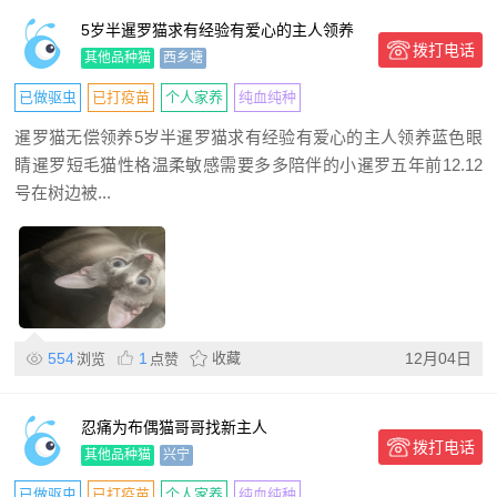
5岁半暹罗猫求有经验有爱心的主人领养
拨打电话
其他品种猫
西乡塘
已做驱虫
已打疫苗
个人家养
纯血纯种
暹罗猫无偿领养5岁半暹罗猫求有经验有爱心的主人领养蓝色眼
睛暹罗短毛猫性格温柔敏感需要多多陪伴的小暹罗五年前12.12
号在树边被...
554
1
收藏
12月04日
浏览
点赞
忍痛为布偶猫哥哥找新主人
拨打电话
其他品种猫
兴宁
已做驱虫
已打疫苗
个人家养
纯血纯种