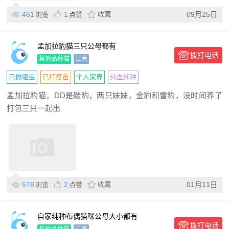
461
1
收藏
09月25日
浏览
点赞
孟加拉豹猫三只公母都有
拨打电话
其他品种猫
江南
已做驱虫
已打疫苗
个人家养
纯血纯种
孟加拉豹猫，DD是碳豹，两只妹妹，金豹和雪豹，没时间养了
打包三只一起出
578
2
收藏
01月11日
浏览
点赞
自家纯种布偶猫咪公母大小都有
拨打电话