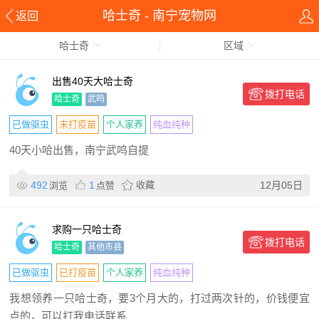
哈士奇 - 南宁宠物网
返回
哈士奇
区域
出售40天大哈士奇
拨打电话
哈士奇
武鸣
已做驱虫
未打疫苗
个人家养
纯血纯种
40天小哈出售，南宁武鸣自提
492
1
收藏
12月05日
浏览
点赞
求购一只哈士奇
拨打电话
哈士奇
其他市县
已做驱虫
已打疫苗
个人家养
纯血纯种
我想领养一只哈士奇，要3个月大的，打过两次针的，价钱便宜
点的，可以打我电话联系