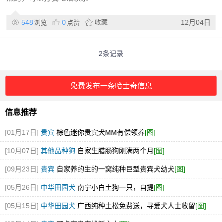
548
0
收藏
12月04日
浏览
点赞
2条记录
免费发布一条哈士奇信息
信息推荐
[01月17日]
贵宾
棕色迷你贵宾犬MM有偿领养
[图]
[10月07日]
其他品种狗
自家生腊肠狗刚满两个月
[图]
[09月23日]
贵宾
自家养的生的一窝纯种巨型贵宾犬幼犬
[图]
[05月26日]
中华田园犬
南宁小白土狗一只，自提
[图]
[05月15日]
中华田园犬
广西纯种土松免费送，寻爱犬人士收留
[图]