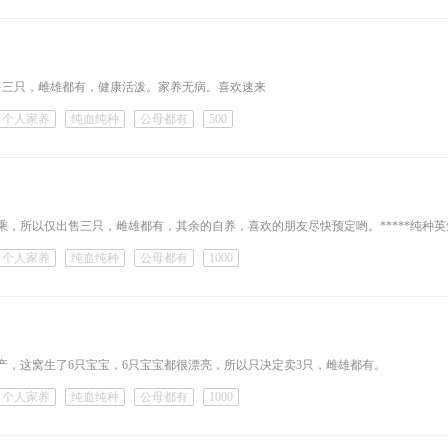
售三只，雌雄都有，健康活泼。家养无病。喜欢速来
个人家养
纯血纯种
公母都有
500
乘，所以仅出售三只，雌雄都有，其余的自养，喜欢的朋友尽快预定哟。*****纯种英短
个人家养
纯血纯种
公母都有
1000
产，这窝生了6只宝宝，6只宝宝都很漂亮，所以只决定卖3只，雌雄都有。
个人家养
纯血纯种
公母都有
1000