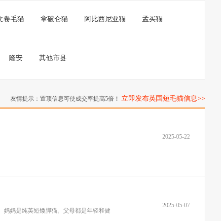
文卷毛猫
拿破仑猫
阿比西尼亚猫
孟买猫
隆安
其他市县
立即发布英国短毛猫信息>>
友情提示：置顶信息可使成交率提高5倍！
2025-05-22
2025-05-07
谱。妈妈是纯英短矮脚猫。父母都是年轻和健