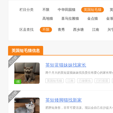
栏目分类
不限
中华田园猫
英国短毛猫
高地猫
喜马拉雅猫
金点猫
金
区县查找
不限
青秀
西乡塘
江南
兴
英国短毛猫信息
英短蓝猫妹妹找家长
两个月大的英短蓝猫妹妹找负责任有爱心的家长呀
英国短毛猫
江南
已做驱虫
已打疫苗
1图
英短矮脚猫找新家
肥胖短身形，非常可爱活泼。现以会自己在沙盆大