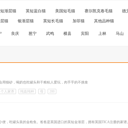
英短渐层猫
英短蓝白猫
美国短毛猫
赛尔凯克卷毛猫
德
渐层猫
银渐层猫
英短长毛猫
加菲猫
其他品种猫
宁
良庆
邕宁
武鸣
横县
宾阳
上林
马山
会用猫砂，喝奶也吃罐头和干粮粘人爱玩，肉乎乎的不挑食
个人家养
纯血纯种
母
200
小便，吃罐头装的金枪鱼。爸爸是英国进口的英短金渐层，拥有英国TICA注册的家