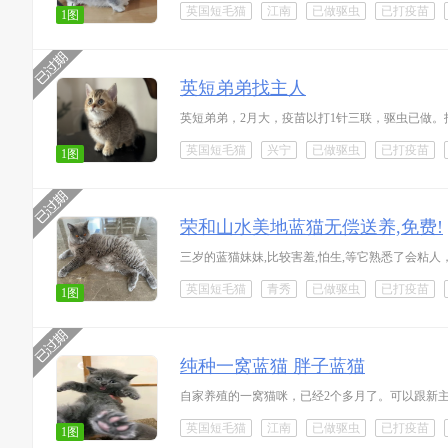
英国短毛猫
江南
已做驱虫
已打疫苗
1图
英短弟弟找主人
英短弟弟，2月大，疫苗以打1针三联，驱虫已做。
英国短毛猫
兴宁
已做驱虫
已打疫苗
1图
荣和山水美地蓝猫无偿送养,免费!
三岁的蓝猫妹妹,比较害羞,怕生,等它熟悉了会粘
英国短毛猫
青秀
已做驱虫
已打疫苗
1图
纯种一窝蓝猫 胖子蓝猫
自家养殖的一窝猫咪，已经2个多月了。可以跟新
英国短毛猫
江南
已做驱虫
已打疫苗
1图