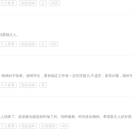
个人家养
纯血纯种
公
2000
找爱猫主人。
个人家养
纯血纯种
公
200
人，精神好不拆家。谢绝学生，要有稳定工作有一定经济能力,不遗弃，家里封窗，能科
个人家养
纯血纯种
母
主人回家了。疫苗驱虫都是按时做了的。纯种健康。特别喜欢胸肉。希望新主人好好善
个人家养
纯血纯种
公母都有
400