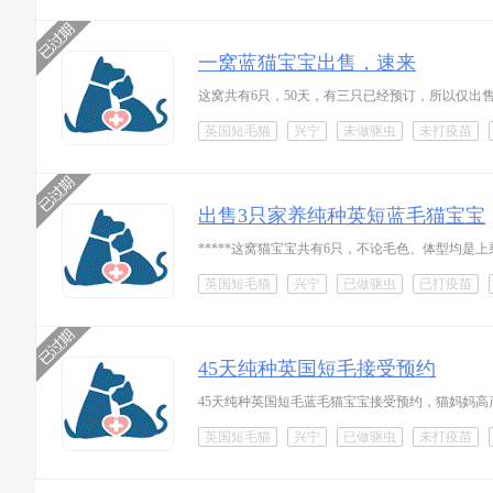
一窝蓝猫宝宝出售，速来
这窝共有6只，50天，有三只已经预订，所以仅出
英国短毛猫
兴宁
未做驱虫
未打疫苗
出售3只家养纯种英短蓝毛猫宝宝
*****这窝猫宝宝共有6只，不论毛色、体型均是上
英国短毛猫
兴宁
已做驱虫
已打疫苗
45天纯种英国短毛接受预约
45天纯种英国短毛蓝毛猫宝宝接受预约，猫妈妈高
英国短毛猫
兴宁
已做驱虫
未打疫苗