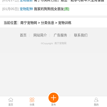
[01月17日]
宠物摄影
南宁市凤岭万达，邀您一起参与新年人宠肖像摄
影艺术节
[图]
[01月05日]
宠物配种
我家的狗狗找女朋友
[图]
当前位置：
南宁宠物网
>
分类信息
>
宠物训练
首页
|
网站简介
|
广告服务
|
联系我们
©Copyright 南宁宠物网
首页
分类
发布
我的