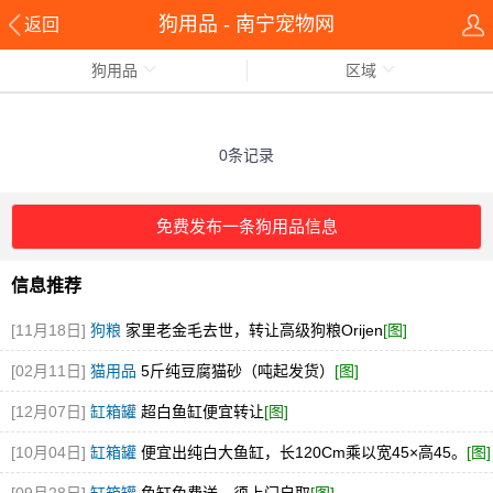
狗用品 - 南宁宠物网
返回
狗用品
区域
0条记录
免费发布一条狗用品信息
信息推荐
[11月18日]
狗粮
家里老金毛去世，转让高级狗粮Orijen
[图]
[02月11日]
猫用品
5斤纯豆腐猫砂（吨起发货）
[图]
[12月07日]
缸箱罐
超白鱼缸便宜转让
[图]
[10月04日]
缸箱罐
便宜出纯白大鱼缸，长120Cm乘以宽45×高45。
[图]