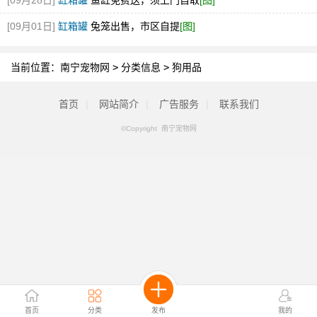
[09月28日]
缸箱罐
鱼缸免费送，须上门自取
[图]
[09月01日]
缸箱罐
兔笼出售，市区自提
[图]
当前位置：
南宁宠物网
>
分类信息
>
狗用品
首页
|
网站简介
|
广告服务
|
联系我们
©Copyright 南宁宠物网
首页
分类
发布
我的