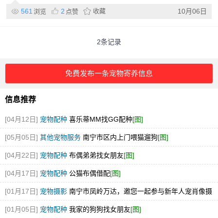
561
2
收藏
10月06日
浏览
点赞
2条记录
免费发布一条宠物寄养信息
信息推荐
[04月12日]
宠物配种
喜乐蒂MM找GG配种
[图]
[05月05日]
其他宠物服务
南宁市区内上门喂猫遛狗
[图]
[04月22日]
宠物配种
布偶弟弟找女朋友
[图]
[04月17日]
宠物配种
公猫布偶借配
[图]
[01月17日]
宠物摄影
南宁市凤岭万达，邀您一起参与新年人宠肖像摄
影艺术节
[图]
[01月05日]
宠物配种
我家的狗狗找女朋友
[图]