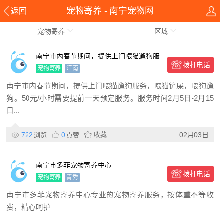
宠物寄养 - 南宁宠物网
返回
宠物寄养
区域
南宁市内春节期间，提供上门喂猫遛狗服
拨打电话
务
宠物寄养
江南
南宁市内春节期间，提供上门喂猫遛狗服务，喂猫铲屎，喂狗遛
狗。50元/小时需要提前一天预定服务。服务时间2月5日-2月15
日...
722
0
收藏
02月03日
浏览
点赞
南宁市多菲宠物寄养中心
拨打电话
宠物寄养
青秀
南宁市多菲宠物寄养中心专业的宠物寄养服务，按体重不等收
费，精心呵护