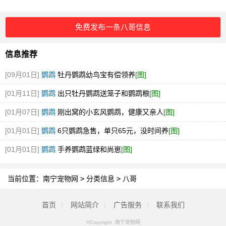
免费发布一条八哥信息
信息推荐
[09月01日]
鹦鹉
牡丹鹦鹉幼鸟宝有偿领养
[图]
[01月11日]
鹦鹉
出只牡丹鹦鹉送笼子和鹦鹉粮
[图]
[01月07日]
鹦鹉
刚出窝的小玄风鹦鹉，健康又亲人
[图]
[01月01日]
鹦鹉
6只鹦鹉急售，单只65元，没时间养
[图]
[01月01日]
鹦鹉
手养鹦鹉蓝绿和尚崽
[图]
当前位置：
南宁宠物网
>
分类信息
>
八哥
首页
|
网站简介
|
广告服务
|
联系我们
©Copyright 南宁宠物网