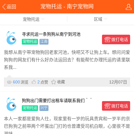
宠物托运 - 南宁宠物网
返回
宠物托运
区域
寻求托运一条狗狗从南宁到河池
拨打电话
宠物托运
江南
我想从南宁带宠物狗回老家河池，快吧又不让狗上车。想问问爱
狗狗的网友们有什么好办法运回去？有能帮忙办理托运的请里联
系我...
600
2
收藏
12月07日
浏览
点赞
狗狗出门需要打出租车请联系我们＾＾
拨打电话
宠物托运
兴宁
本人一家都是爱狗人仕，现家里有一岁的玩具贵宾和一岁半的京
巴狗狗之前带两个坏蛋出门打的也曾遭受司机白眼，心里很不是
滋味。。。。...