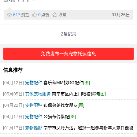
617
0
收藏
01月26日
浏览
点赞
2条记录
免费发布一条宠物托运信息
信息推荐
[04月12日]
宠物配种
喜乐蒂MM找GG配种
[图]
[05月05日]
其他宠物服务
南宁市区内上门喂猫遛狗
[图]
[04月22日]
宠物配种
布偶弟弟找女朋友
[图]
[04月17日]
宠物配种
公猫布偶借配
[图]
[01月17日]
宠物摄影
南宁市凤岭万达，邀您一起参与新年人宠肖像摄