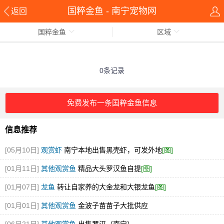
国粹金鱼 - 南宁宠物网
返回
国粹金鱼
区域
0条记录
免费发布一条国粹金鱼信息
信息推荐
[05月10日]
观赏虾
南宁本地出售黑壳虾，可发外地
[图]
[01月11日]
其他观赏鱼
精品大头罗汉鱼自提
[图]
[01月07日]
龙鱼
转让自家养的大金龙和大银龙鱼
[图]
[01月01日]
其他观赏鱼
金波子苗苗子大批供应