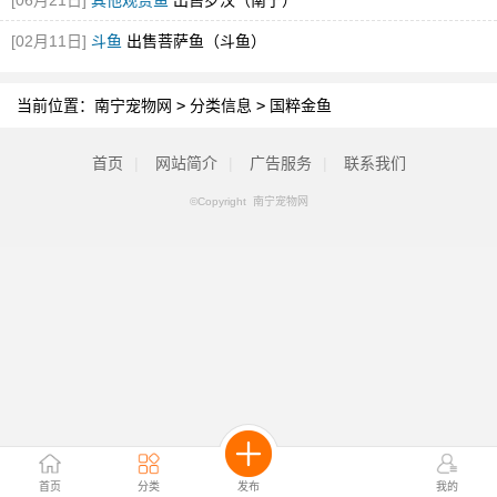
[06月21日]
其他观赏鱼
出售罗汉（南宁）
[02月11日]
斗鱼
出售菩萨鱼（斗鱼）
当前位置：
南宁宠物网
>
分类信息
>
国粹金鱼
首页
|
网站简介
|
广告服务
|
联系我们
©Copyright 南宁宠物网
首页
分类
发布
我的