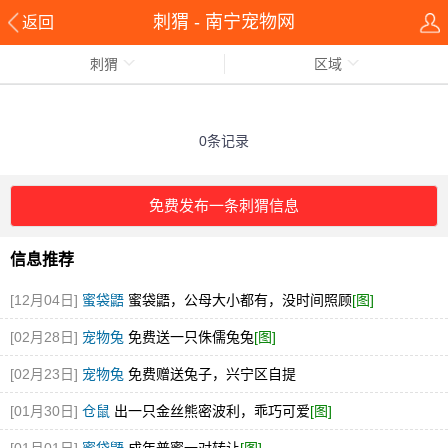
刺猬 - 南宁宠物网
返回
刺猬
区域
0条记录
免费发布一条刺猬信息
信息推荐
[12月04日]
蜜袋鼯
蜜袋鼯，公母大小都有，没时间照顾
[图]
[02月28日]
宠物兔
免费送一只侏儒兔兔
[图]
[02月23日]
宠物兔
免费赠送兔子，兴宁区自提
[01月30日]
仓鼠
出一只金丝熊密波利，乖巧可爱
[图]