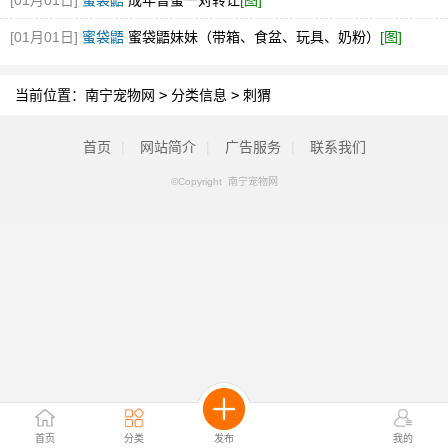
[01月01日]
蜜袋鼯
成年普蜜一对转让
[图]
[01月01日]
蜜袋鼯
蜜袋鼯妹妹（带箱、食盆、玩具、奶粉）
[图]
当前位置：
南宁宠物网
>
分类信息
>
刺猬
首页
|
网站简介
|
广告服务
|
联系我们
©Copyright 南宁宠物网
首页
分类
发布
我的