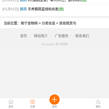
[01月01日]
鹦鹉
6只鹦鹉急售，单只65元，没时间养
[图]
[01月01日]
鹦鹉
手养鹦鹉蓝绿和尚崽
[图]
当前位置：
南宁宠物网
>
分类信息
>
其他观赏鸟
首页
|
网站简介
|
广告服务
|
联系我们
©Copyright 南宁宠物网
首页
分类
发布
我的