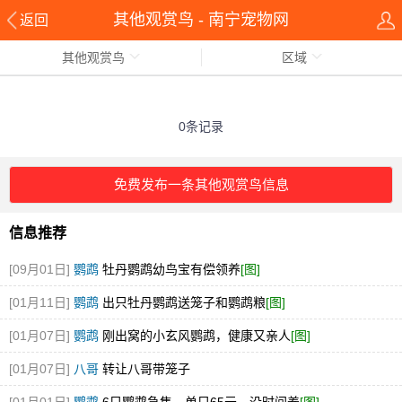
其他观赏鸟 - 南宁宠物网
返回
其他观赏鸟
区域
0条记录
免费发布一条其他观赏鸟信息
信息推荐
[09月01日]
鹦鹉
牡丹鹦鹉幼鸟宝有偿领养
[图]
[01月11日]
鹦鹉
出只牡丹鹦鹉送笼子和鹦鹉粮
[图]
[01月07日]
鹦鹉
刚出窝的小玄风鹦鹉，健康又亲人
[图]
[01月07日]
八哥
转让八哥带笼子