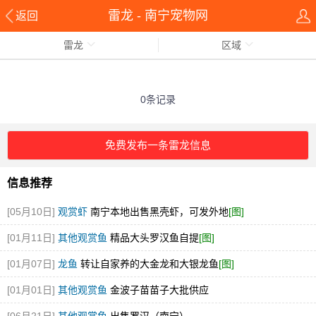
雷龙 - 南宁宠物网
返回
雷龙
区域
0条记录
免费发布一条雷龙信息
信息推荐
[05月10日]
观赏虾
南宁本地出售黑壳虾，可发外地
[图]
[01月11日]
其他观赏鱼
精品大头罗汉鱼自提
[图]
[01月07日]
龙鱼
转让自家养的大金龙和大银龙鱼
[图]
[01月01日]
其他观赏鱼
金波子苗苗子大批供应