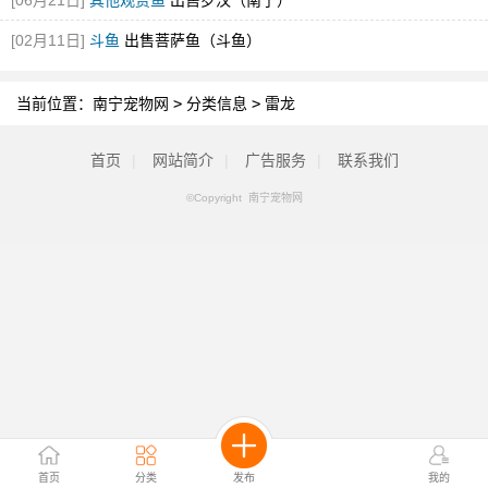
[06月21日]
其他观赏鱼
出售罗汉（南宁）
[02月11日]
斗鱼
出售菩萨鱼（斗鱼）
当前位置：
南宁宠物网
>
分类信息
>
雷龙
首页
|
网站简介
|
广告服务
|
联系我们
©Copyright 南宁宠物网
首页
分类
发布
我的