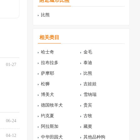
附近城市比熊
比熊
相关类目
哈士奇
金毛
拉布拉多
泰迪
01-27
萨摩耶
比熊
松狮
吉娃娃
博美犬
雪纳瑞
德国牧羊犬
贵宾
约克夏
古牧
06-24
阿拉斯加
藏獒
04-12
中华田园犬
其他品种狗