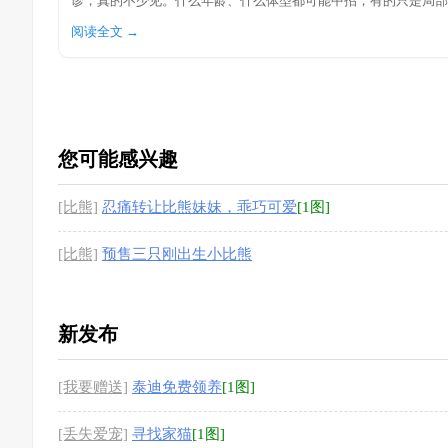
诊，真的不少见。什么年龄、什么体型都可能中招，有的只是局部
阅读全文 →
您可能感兴趣
[比熊]
忍痛转让比熊妹妹，乖巧可爱
[1图]
[比熊]
预售三只刚出生小比熊
新发布
[我要赠送]
泰迪免费领养
[1图]
[丢失爱宠]
寻找家猫
[1图]