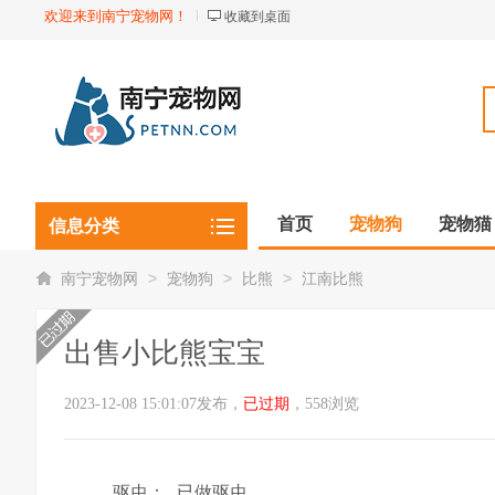
欢迎来到南宁宠物网！
收藏到桌面
首页
宠物狗
宠物猫
信息分类
观赏植物
观赏鱼虾
>
>
>
南宁宠物网
宠物狗
比熊
江南比熊
出售小比熊宝宝
2023-12-08 15:01:07发布，
已过期
，558浏览
驱虫：
已做驱虫