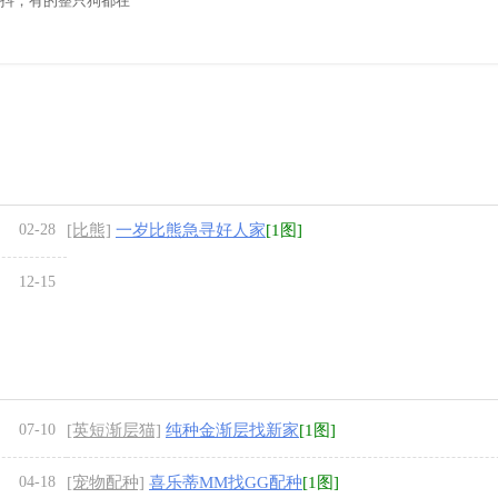
抖，有的整只狗都在
02-28
[比熊]
一岁比熊急寻好人家
[1图]
12-15
07-10
[英短渐层猫]
纯种金渐层找新家
[1图]
04-18
[宠物配种]
喜乐蒂MM找GG配种
[1图]