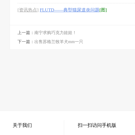
[资讯热点]
FLUTD——典型猫尿道炎问题
[图]
上一篇：
南宁求购巧克力娃娃！
下一篇：
出售苏格兰牧羊犬mm一只
关于我们
扫一扫访问手机版