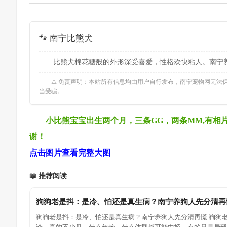
🐾 南宁比熊犬
比熊犬棉花糖般的外形深受喜爱，性格欢快粘人。南宁养
⚠️ 免责声明：本站所有信息均由用户自行发布，南宁宠物网无
当受骗。
小比熊宝宝出生两个月，三条GG，两条MM,有相片
谢！
点击图片查看完整大图
📖 推荐阅读
狗狗老是抖：是冷、怕还是真生病？南宁养狗人先分清再
狗狗老是抖：是冷、怕还是真生病？南宁养狗人先分清再慌 狗狗