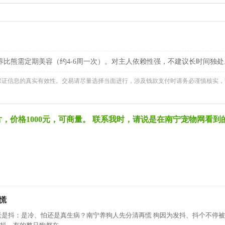
比熊需定期美容（约4-6周一次）。对主人依赖性强，不建议长时间独处
法保证信息的真实有效性。交易请尽量选择当面进行，涉及钱款支付时请务必谨慎核实，
，价格1000元，可商量。 联系我时，请说是在南宁宠物网看到
慌
老是抖：是冷、怕还是真生病？南宁养狗人先分清再慌 狗因为发抖、抖个不停