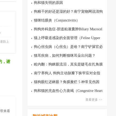
狗和猫失明的原因
狗粮干的好还是湿的好？南宁宠物网说清狗
狗饮食怎么选（别突然换粮）
猫咪结膜炎（Conjunctivitis）
狗狗外科急症-胆道粘液囊肿Biliary Mucocel
。
e
猫上呼吸道感染的全面管理（Feline Upper
谨防上
Respiratory Infections, FURI）
狗心丝虫病（心丝虫）是啥？南宁铲屎官必
看的蚊子传播杀手
猫耳疾病，如何判断猫咪耳朵出问题？
的，谢
睑内翻：狗眯眼流泪，其实是睫毛在扎角膜
南宁养狗人 狗狗主动脉瓣下狭窄应对全指
南：从听杂音到日常养护
猫狗眼红还眯眼？角膜糜烂 5 种常见伤因
狗和猫的充血性心力衰竭（Congestive Heart
Failure）
查看更多 >>
被带来看