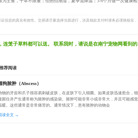
为主食，干草不限量；怕热怕潮湿，夏季需降温；3-6个月做一次健康检
法保证信息的真实有效性。交易请尽量选择当面进行，涉及钱款支付时请务必谨慎核实，
，连笼子草料都可以送。 联系我时，请说是在南宁宠物网看到的
 推荐阅读
猫狗脓肿（Abscess）
动物的牙齿和爪子很容易刺破皮肤，在皮肤下引入细菌。如果皮肤迅速愈合，细
被困住并产生通常称为脓肿的感染袋。脓肿可能非常小或非常大，并且可能感觉
温暖。这些通常是非常痛苦的。通常情况下，患有脓肿的动物会
阅读全文 →