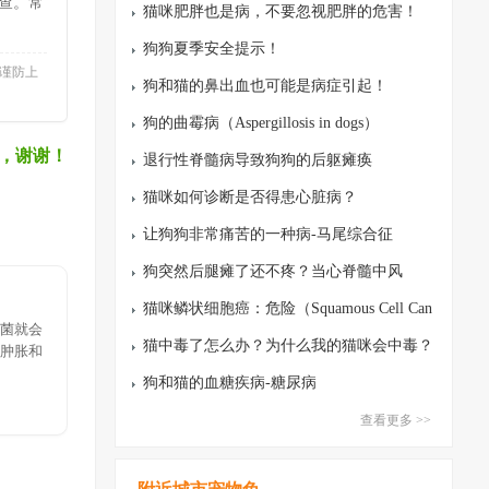
查。常
处和风险
猫咪肥胖也是病，不要忽视肥胖的危害！
狗狗夏季安全提示！
谨防上
狗和猫的鼻出血也可能是病症引起！
狗的曲霉病（Aspergillosis in dogs）
，谢谢！
退行性脊髓病导致狗狗的后躯瘫痪
猫咪如何诊断是否得患心脏病？
让狗狗非常痛苦的一种病-马尾综合征
狗突然后腿瘫了还不疼？当心脊髓中风
猫咪鳞状细胞癌：危险（Squamous Cell Can
菌就会
cer）
猫中毒了怎么办？为什么我的猫咪会中毒？
肿胀和
狗和猫的血糖疾病-糖尿病
查看更多 >>