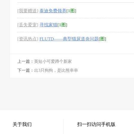
[我要赠送]
泰迪免费领养
[1图]
[丢失爱宠]
寻找家猫
[1图]
[资讯热点]
FLUTD——典型猫尿道炎问题
[图]
上一篇：
英短小可爱蹲个新家
下一篇：
出3只狗狗，是比熊串串
关于我们
扫一扫访问手机版