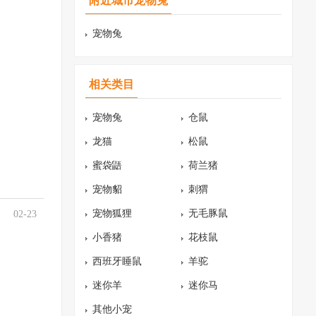
附近城市宠物兔
宠物兔
相关类目
宠物兔
仓鼠
龙猫
松鼠
蜜袋鼯
荷兰猪
宠物貂
刺猬
宠物狐狸
无毛豚鼠
02-23
小香猪
花枝鼠
西班牙睡鼠
羊驼
迷你羊
迷你马
其他小宠