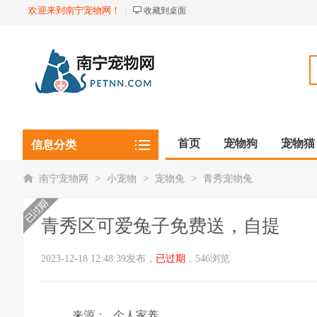
欢迎来到南宁宠物网！
收藏到桌面
首页
宠物狗
宠物猫
信息分类
观赏植物
观赏鱼虾
>
>
>
南宁宠物网
小宠物
宠物兔
青秀宠物兔
青秀区可爱兔子免费送，自提
2023-12-18 12:48:39发布，
已过期
，546浏览
来源：
个人家养