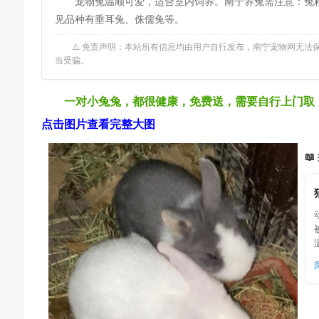
宠物兔温顺可爱，适合室内饲养。南宁养兔需注意：兔粮
见品种有垂耳兔、侏儒兔等。
⚠️ 免责声明：本站所有信息均由用户自行发布，南宁宠物网无
当受骗。
一对小兔兔，都很健康，免费送，需要自行上门取
点击图片查看完整大图
