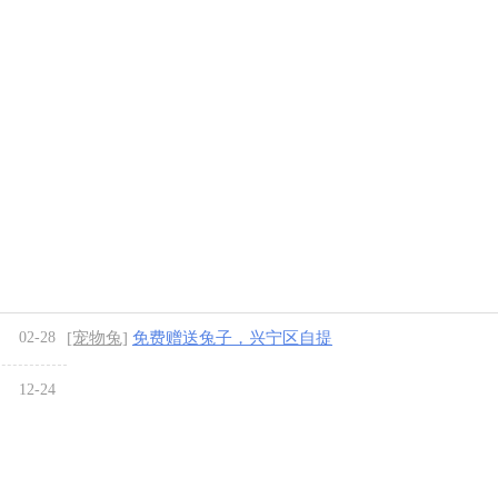
02-28
[宠物兔]
免费赠送兔子，兴宁区自提
12-24