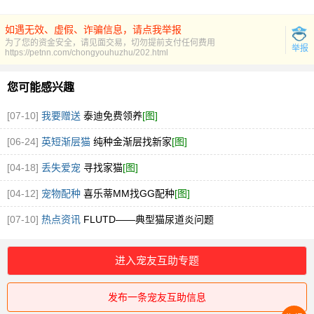
如遇无效、虚假、诈骗信息，请点我举报
为了您的资金安全，请见面交易，切勿提前支付任何费用
举报
https://petnn.com/chongyouhuzhu/202.html
您可能感兴趣
[07-10]
我要赠送
泰迪免费领养
[图]
[06-24]
英短渐层猫
纯种金渐层找新家
[图]
[04-18]
丢失爱宠
寻找家猫
[图]
[04-12]
宠物配种
喜乐蒂MM找GG配种
[图]
[07-10]
热点资讯
FLUTD——典型猫尿道炎问题
进入宠友互助专题
发布一条宠友互助信息