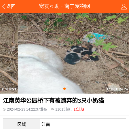
宠友互助 - 南宁宠物网
返回
江南英华公园桥下有被遗弃的3只小奶猫
2024-02-23 14:22:37发布
1101
浏览，
已过期
区域
江南