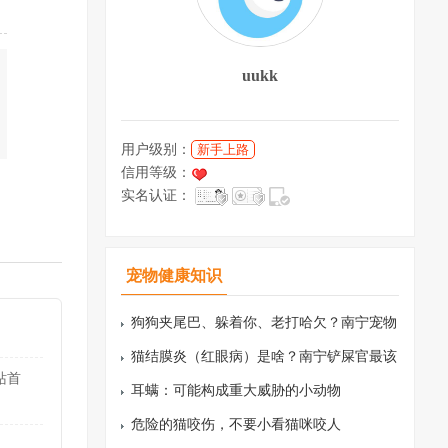
uukk
用户级别：
新手上路
信用等级：
实名认证：
宠物健康知识
狗狗夹尾巴、躲着你、老打哈欠？南宁宠物
主读懂这几种肢体语言，才懂它怕什么
猫结膜炎（红眼病）是啥？南宁铲屎官最该
站首
知道的识别与护理指南
耳螨：可能构成重大威胁的小动物
危险的猫咬伤，不要小看猫咪咬人