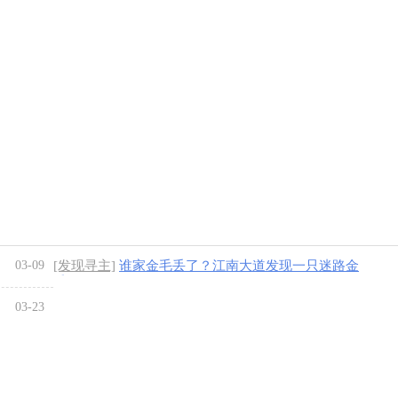
03-09
[发现寻主]
谁家金毛丢了？江南大道发现一只迷路金
毛
[1图]
03-23