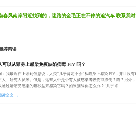
南春风南岸附近找到的，迷路的金毛正在不停的追汽车 联系我时
 推荐阅读
人可以从猫身上感染免疫缺陷病毒 FIV 吗？
问：我最近在上读到信息说，人类“几乎肯定不会”从猫身上感染 FIV，并且没
主人、研究人员等。但是，这些人中是否有人被感染者咬伤或抓伤？猫？另外，
以通过清洁受感染的猫砂盆来感染它吗？如果猫舔你怎么办？“几乎肯
阅读全文 →