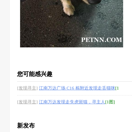
您可能感兴趣
[发现寻主]
江南万达广场 C16 栋附近发现走丢猫咪
[1
图]
[发现寻主]
江南万达发现走失虎斑猫，寻主人
[1图]
新发布