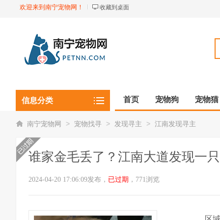
欢迎来到南宁宠物网！
收藏到桌面
首页
宠物狗
宠物猫
信息分类
观赏植物
观赏鱼虾
>
>
>
南宁宠物网
宠物找寻
发现寻主
江南发现寻主
谁家金毛丢了？江南大道发现一只
2024-04-20 17:06:09发布，
已过期
，771浏览
区