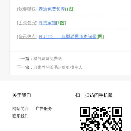
[我要赠送]
泰迪免费领养
[1图]
[丢失爱宠]
寻找家猫
[1图]
[资讯热点]
FLUTD——典型猫尿道炎问题
[图]
上一篇：
橘白妹妹免费送
下一篇：
自家养的长毛吉娃娃找主人
关于我们
扫一扫访问手机版
网站简介
广告服务
联系我们