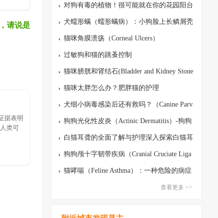
对狗有毒的植物！很可能就在你的花园阳台
里！
犬蠕形螨（蠕形螨病）：小狗脸上长鳞屑秃
，请说是
斑还红怎么办？
猫咪角膜溃疡（Corneal Ulcers）
过敏狗和猫的跳蚤控制
猫咪膀胱和肾结石(Bladder and Kidney Stone
s)
猫咪太胖怎么办？肥胖猫的护理
犬细小病毒感染后还有救吗？（Canine Parv
有证据表明
ovirus Infection, CPI）
狗狗光化性皮炎（Actinic Dermatitis）-狗狗
人类可
会被晒伤吗？
白猫耳聋的全面了解与护理深入探索白猫耳
聋现象（Deafness in White Cats）
狗狗颅十字韧带疾病（Cranial Cruciate Liga
ment Disease)
猫哮喘（Feline Asthma）：一种危险的病症
查看更多 >>