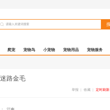
爬宠
宠物鸟
小宠物
宠物用品
宠物服务
迷路金毛
举报
|
收藏
|
定时刷新
域：
江南