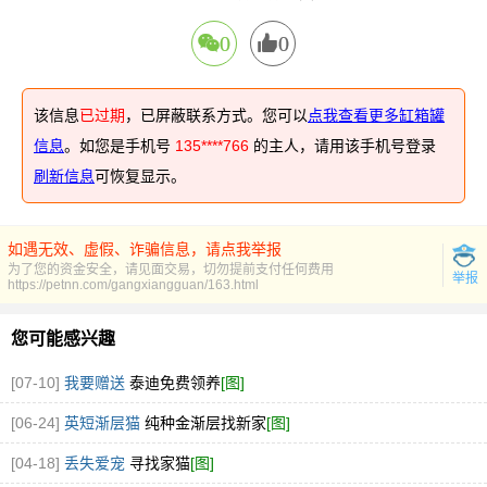
0
0
该信息
已过期
，已屏蔽联系方式。您可以
点我查看更多缸箱罐
信息
。如您是手机号
135****766
的主人，请用该手机号登录
刷新信息
可恢复显示。
如遇无效、虚假、诈骗信息，请点我举报
为了您的资金安全，请见面交易，切勿提前支付任何费用
举报
https://petnn.com/gangxiangguan/163.html
您可能感兴趣
[07-10]
我要赠送
泰迪免费领养
[图]
[06-24]
英短渐层猫
纯种金渐层找新家
[图]
[04-18]
丢失爱宠
寻找家猫
[图]