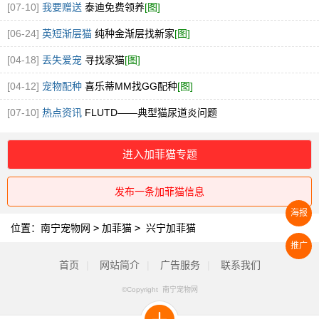
[07-10]
我要赠送
泰迪免费领养
[图]
[06-24]
英短渐层猫
纯种金渐层找新家
[图]
[04-18]
丢失爱宠
寻找家猫
[图]
[04-12]
宠物配种
喜乐蒂MM找GG配种
[图]
[07-10]
热点资讯
FLUTD——典型猫尿道炎问题
进入加菲猫专题
发布一条加菲猫信息
海报
位置：
南宁宠物网
>
加菲猫
>
兴宁加菲猫
推广
首页
|
网站简介
|
广告服务
|
联系我们
©Copyright 南宁宠物网