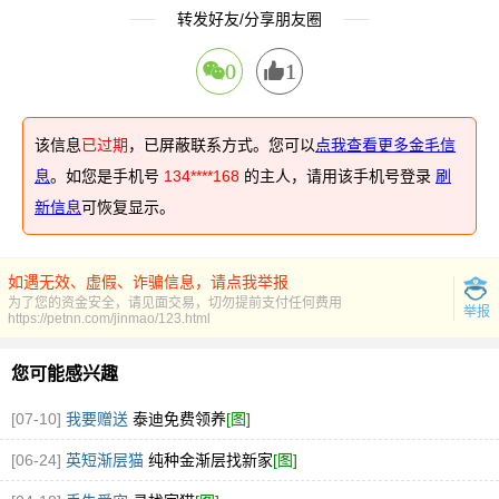
转发好友/分享朋友圈
0
1
该信息
已过期
，已屏蔽联系方式。您可以
点我查看更多金毛信
息
。如您是手机号
134****168
的主人，请用该手机号登录
刷
新信息
可恢复显示。
如遇无效、虚假、诈骗信息，请点我举报
为了您的资金安全，请见面交易，切勿提前支付任何费用
举报
https://petnn.com/jinmao/123.html
您可能感兴趣
[07-10]
我要赠送
泰迪免费领养
[图]
[06-24]
英短渐层猫
纯种金渐层找新家
[图]