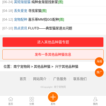
[06-24]
英短渐层猫
纯种金渐层找新家
[图]
[04-18]
丢失爱宠
寻找家猫
[图]
[04-12]
宠物配种
喜乐蒂MM找GG配种
[图]
[07-10]
热点资讯
FLUTD——典型猫尿道炎问题
进入其他品种猫专题
发布一条其他品种猫信息
海报
位置：
南宁宠物网
>
其他品种猫
>
兴宁其他品种猫
推广
首页
|
网站简介
|
广告服务
|
联系我们
©Copyright 南宁宠物网
首页
分类
发布
我的