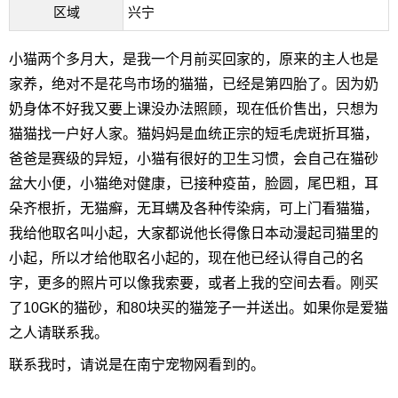
区域
兴宁
小猫两个多月大，是我一个月前买回家的，原来的主人也是
家养，绝对不是花鸟市场的猫猫，已经是第四胎了。因为奶
奶身体不好我又要上课没办法照顾，现在低价售出，只想为
猫猫找一户好人家。猫妈妈是血统正宗的短毛虎斑折耳猫，
爸爸是赛级的异短，小猫有很好的卫生习惯，会自己在猫砂
盆大小便，小猫绝对健康，已接种疫苗，脸圆，尾巴粗，耳
朵齐根折，无猫癣，无耳螨及各种传染病，可上门看猫猫，
我给他取名叫小起，大家都说他长得像日本动漫起司猫里的
小起，所以才给他取名小起的，现在他已经认得自己的名
字，更多的照片可以像我索要，或者上我的空间去看。刚买
了10GK的猫砂，和80块买的猫笼子一并送出。如果你是爱猫
之人请联系我。
联系我时，请说是在南宁宠物网看到的。