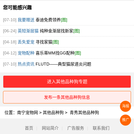
您可能感兴趣
[07-10]
我要赠送
泰迪免费领养
[图]
[06-24]
英短渐层猫
纯种金渐层找新家
[图]
[04-18]
丢失爱宠
寻找家猫
[图]
[04-12]
宠物配种
喜乐蒂MM找GG配种
[图]
[07-10]
热点资讯
FLUTD——典型猫尿道炎问题
进入其他品种狗专题
发布一条其他品种狗信息
海报
位置：
南宁宠物网
>
其他品种狗
>
青秀其他品种狗
推广
首页
|
网站简介
|
广告服务
|
联系我们