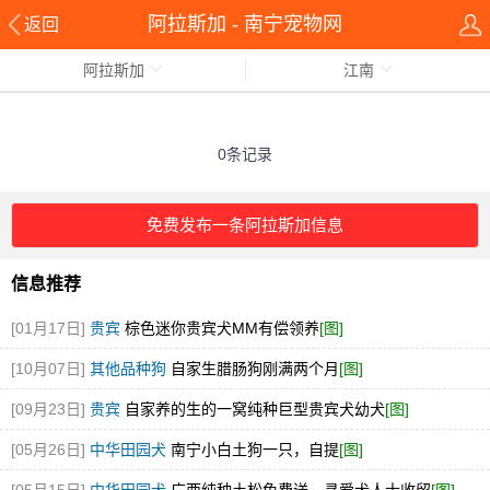
阿拉斯加 - 南宁宠物网
返回
阿拉斯加
江南
0条记录
免费发布一条阿拉斯加信息
信息推荐
[01月17日]
贵宾
棕色迷你贵宾犬MM有偿领养
[图]
[10月07日]
其他品种狗
自家生腊肠狗刚满两个月
[图]
[09月23日]
贵宾
自家养的生的一窝纯种巨型贵宾犬幼犬
[图]
[05月26日]
中华田园犬
南宁小白土狗一只，自提
[图]