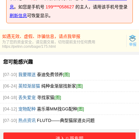
息
。如您是手机号
199****058627
的主人，请用该手机号登录
刷新信息
可恢复显示。
如遇无效、虚假、诈骗信息，请点我举报
为了您的资金安全，请见面交易，切勿提前支付任何费用
举报
https://petnn.com/bage/175.html
您可能感兴趣
[07-10]
我要赠送
泰迪免费领养
[图]
[06-24]
英短渐层猫
纯种金渐层找新家
[图]
[04-18]
丢失爱宠
寻找家猫
[图]
[04-12]
宠物配种
喜乐蒂MM找GG配种
[图]
[07-10]
热点资讯
FLUTD——典型猫尿道炎问题
进入八哥专题