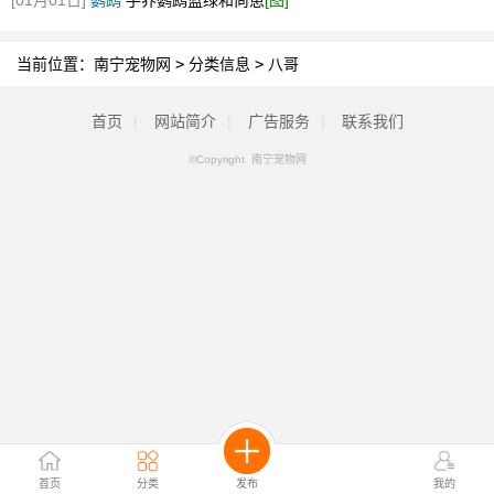
[01月01日]
鹦鹉
手养鹦鹉蓝绿和尚崽
[图]
当前位置：
南宁宠物网
>
分类信息
>
八哥
首页
|
网站简介
|
广告服务
|
联系我们
©Copyright 南宁宠物网
首页
分类
发布
我的