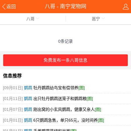
八哥 - 南宁宠物网
返回
八哥
邕宁
0条记录
免费发布一条八哥信息
信息推荐
[09月01日]
鹦鹉
牡丹鹦鹉幼鸟宝有偿领养
[图]
[01月11日]
鹦鹉
出只牡丹鹦鹉送笼子和鹦鹉粮
[图]
[01月07日]
鹦鹉
刚出窝的小玄风鹦鹉，健康又亲人
[图]
[01月01日]
鹦鹉
6只鹦鹉急售，单只65元，没时间养
[图]