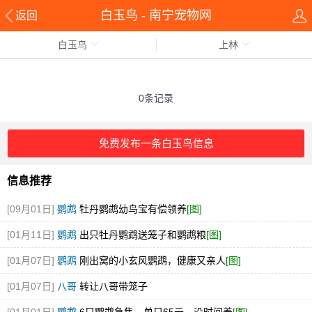
白玉鸟 - 南宁宠物网
返回
白玉鸟
上林
0条记录
免费发布一条白玉鸟信息
信息推荐
[09月01日]
鹦鹉
牡丹鹦鹉幼鸟宝有偿领养
[图]
[01月11日]
鹦鹉
出只牡丹鹦鹉送笼子和鹦鹉粮
[图]
[01月07日]
鹦鹉
刚出窝的小玄风鹦鹉，健康又亲人
[图]
[01月07日]
八哥
转让八哥带笼子