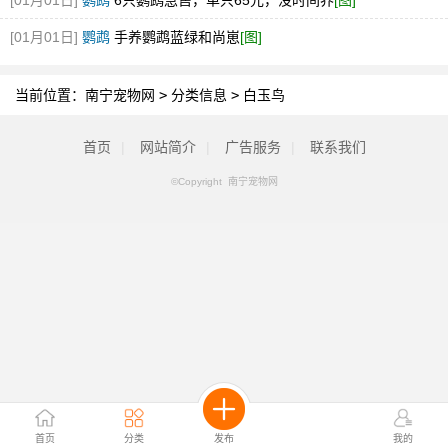
[01月01日]
鹦鹉
6只鹦鹉急售，单只65元，没时间养
[图]
[01月01日]
鹦鹉
手养鹦鹉蓝绿和尚崽
[图]
当前位置：
南宁宠物网
>
分类信息
>
白玉鸟
首页
|
网站简介
|
广告服务
|
联系我们
©Copyright 南宁宠物网
首页
分类
发布
我的