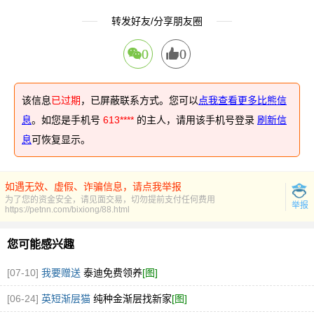
转发好友/分享朋友圈
0
0
该信息
已过期
，已屏蔽联系方式。您可以
点我查看更多比熊信
息
。如您是手机号
613****
的主人，请用该手机号登录
刷新信
息
可恢复显示。
如遇无效、虚假、诈骗信息，请点我举报
为了您的资金安全，请见面交易，切勿提前支付任何费用
举报
https://petnn.com/bixiong/88.html
您可能感兴趣
[07-10]
我要赠送
泰迪免费领养
[图]
[06-24]
英短渐层猫
纯种金渐层找新家
[图]