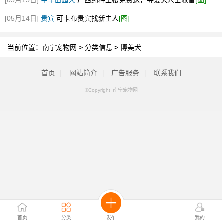
[05月15日]
中华田园犬
广西纯种土松免费送，寻爱犬人士收留
[图]
[05月14日]
贵宾
可卡布贵宾找新主人
[图]
当前位置：
南宁宠物网
>
分类信息
>
博美犬
首页
|
网站简介
|
广告服务
|
联系我们
©Copyright 南宁宠物网
首页
分类
发布
我的