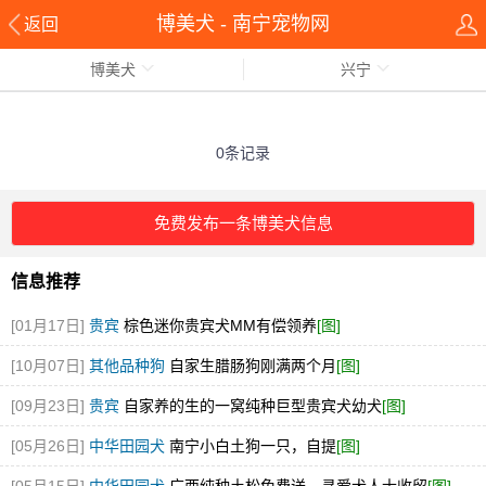
博美犬 - 南宁宠物网
返回
博美犬
兴宁
0条记录
免费发布一条博美犬信息
信息推荐
[01月17日]
贵宾
棕色迷你贵宾犬MM有偿领养
[图]
[10月07日]
其他品种狗
自家生腊肠狗刚满两个月
[图]
[09月23日]
贵宾
自家养的生的一窝纯种巨型贵宾犬幼犬
[图]
[05月26日]
中华田园犬
南宁小白土狗一只，自提
[图]