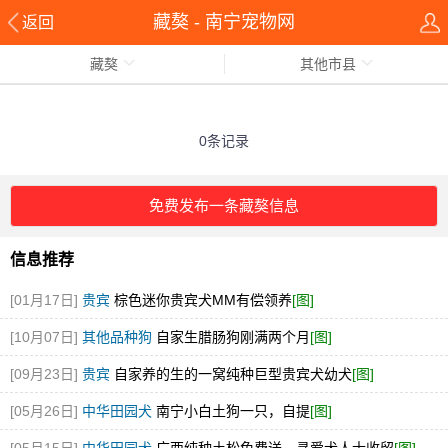
藏獒 - 南宁宠物网
返回
藏獒
其他市县
0条记录
免费发布一条藏獒信息
信息推荐
[01月17日]
贵宾
棕色迷你贵宾犬MM有偿领养
[图]
[10月07日]
其他品种狗
自家生腊肠狗刚满两个月
[图]
[09月23日]
贵宾
自家养的生的一窝纯种巨型贵宾犬幼犬
[图]
[05月26日]
中华田园犬
南宁小白土狗一只，自提
[图]