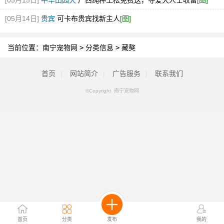
[05月15日]
中华田园犬
广西纯种土松免费送，寻爱犬人士收留
[图]
[05月14日]
贵宾
可卡布贵宾找新主人
[图]
当前位置：
南宁宠物网
>
分类信息
>
藏獒
首页
|
网站简介
|
广告服务
|
联系我们
©Copyright 南宁宠物网
首页
分类
发布
我的