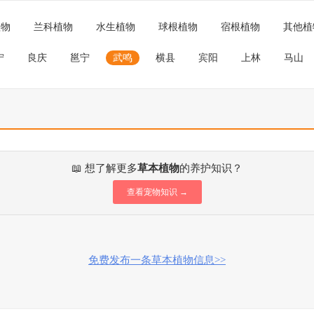
植物
兰科植物
水生植物
球根植物
宿根植物
其他植
宁
良庆
邕宁
武鸣
横县
宾阳
上林
马山
📖 想了解更多
草本植物
的养护知识？
查看宠物知识 →
免费发布一条草本植物信息>>