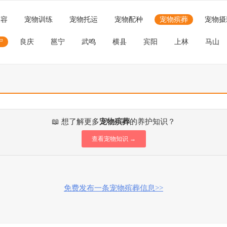
美容
宠物训练
宠物托运
宠物配种
宠物殡葬
宠物摄
宁
良庆
邕宁
武鸣
横县
宾阳
上林
马山
📖 想了解更多
宠物殡葬
的养护知识？
查看宠物知识 →
免费发布一条宠物殡葬信息>>