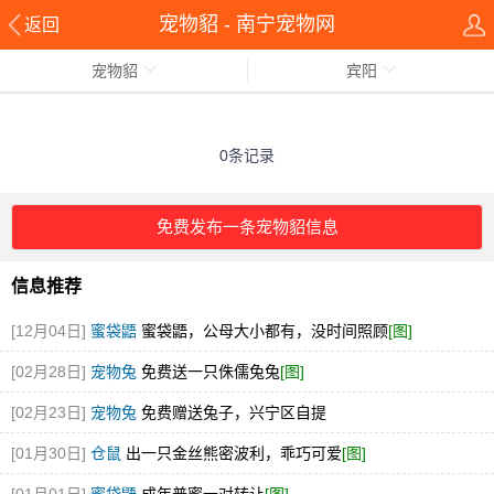
宠物貂 - 南宁宠物网
返回
宠物貂
宾阳
0条记录
免费发布一条宠物貂信息
信息推荐
[12月04日]
蜜袋鼯
蜜袋鼯，公母大小都有，没时间照顾
[图]
[02月28日]
宠物兔
免费送一只侏儒兔兔
[图]
[02月23日]
宠物兔
免费赠送兔子，兴宁区自提
[01月30日]
仓鼠
出一只金丝熊密波利，乖巧可爱
[图]