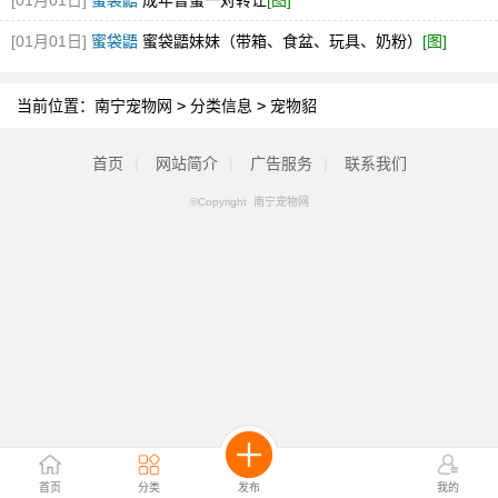
[01月01日]
蜜袋鼯
成年普蜜一对转让
[图]
[01月01日]
蜜袋鼯
蜜袋鼯妹妹（带箱、食盆、玩具、奶粉）
[图]
当前位置：
南宁宠物网
>
分类信息
>
宠物貂
首页
|
网站简介
|
广告服务
|
联系我们
©Copyright 南宁宠物网
首页
分类
发布
我的