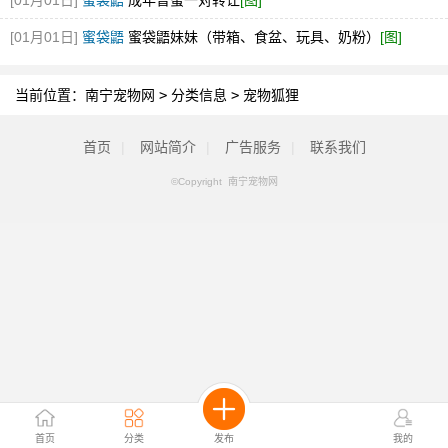
[01月01日]
蜜袋鼯
成年普蜜一对转让
[图]
[01月01日]
蜜袋鼯
蜜袋鼯妹妹（带箱、食盆、玩具、奶粉）
[图]
当前位置：
南宁宠物网
>
分类信息
>
宠物狐狸
首页
|
网站简介
|
广告服务
|
联系我们
©Copyright 南宁宠物网
首页
分类
发布
我的