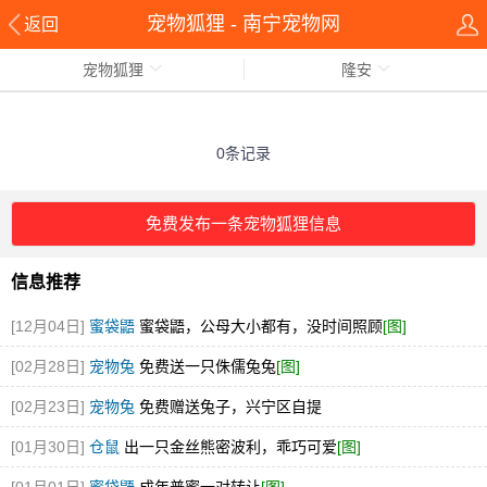
宠物狐狸 - 南宁宠物网
返回
宠物狐狸
隆安
0条记录
免费发布一条宠物狐狸信息
信息推荐
[12月04日]
蜜袋鼯
蜜袋鼯，公母大小都有，没时间照顾
[图]
[02月28日]
宠物兔
免费送一只侏儒兔兔
[图]
[02月23日]
宠物兔
免费赠送兔子，兴宁区自提
[01月30日]
仓鼠
出一只金丝熊密波利，乖巧可爱
[图]