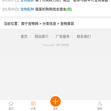
[01月17日]
宠物摄影
南宁市凤岭万达，邀您一起参与新年人宠肖像摄
影艺术节
[图]
[01月05日]
宠物配种
我家的狗狗找女朋友
[图]
当前位置：
南宁宠物网
>
分类信息
>
宠物美容
首页
|
网站简介
|
广告服务
|
联系我们
©Copyright 南宁宠物网
首页
分类
发布
我的