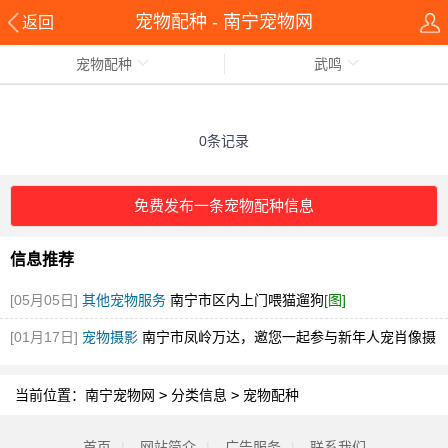
宠物配种 - 南宁宠物网
返回
宠物配种
武鸣
0条记录
免费发布一条宠物配种信息
信息推荐
[05月05日]
其他宠物服务
南宁市区内上门喂猫遛狗
[图]
[01月17日]
宠物摄影
南宁市凤岭万达，邀您一起参与新年人宠肖像摄
影艺术节
[图]
当前位置：
南宁宠物网
>
分类信息
>
宠物配种
首页
|
网站简介
|
广告服务
|
联系我们