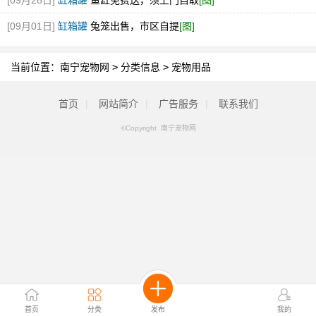
[09月28日]
缸箱罐
鱼缸免费送，须上门自取
[图]
[09月01日]
缸箱罐
兔笼出售，市区自提
[图]
当前位置：
南宁宠物网
>
分类信息
>
宠物用品
首页
|
网站简介
|
广告服务
|
联系我们
©Copyright 南宁宠物网
首页
分类
发布
我的