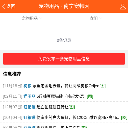
宠物用品 - 南宁宠物网
返回
宠物用品
宾阳
0条记录
免费发布一条宠物用品信息
信息推荐
[11月18日]
狗粮
家里老金毛去世，转让高级狗粮Orijen
[图]
[02月11日]
猫用品
5斤纯豆腐猫砂（吨起发货）
[图]
[12月07日]
缸箱罐
超白鱼缸便宜转让
[图]
[10月04日]
缸箱罐
便宜出纯白大鱼缸，长120Cm乘以宽45×高45。
[图]