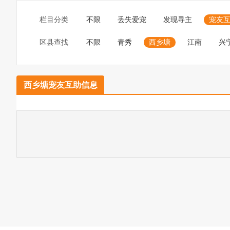
栏目分类
不限
丢失爱宠
发现寻主
宠友
区县查找
不限
青秀
西乡塘
江南
兴
西乡塘宠友互助信息