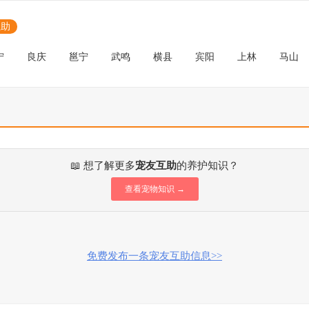
互助
宁
良庆
邕宁
武鸣
横县
宾阳
上林
马山
📖 想了解更多
宠友互助
的养护知识？
查看宠物知识 →
免费发布一条宠友互助信息>>