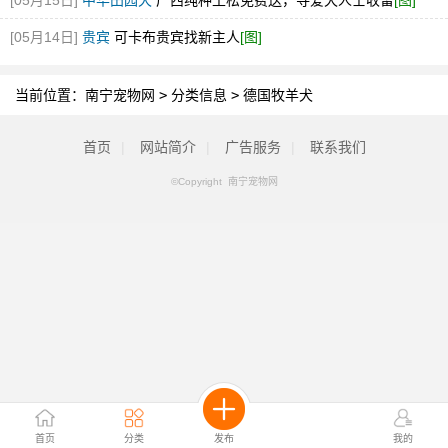
[05月15日]
中华田园犬
广西纯种土松免费送，寻爱犬人士收留
[图]
[05月14日]
贵宾
可卡布贵宾找新主人
[图]
当前位置：
南宁宠物网
>
分类信息
>
德国牧羊犬
首页
|
网站简介
|
广告服务
|
联系我们
©Copyright 南宁宠物网
首页
分类
发布
我的