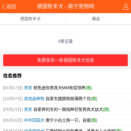
德国牧羊犬 - 南宁宠物网
返回
德国牧羊犬
横县
0条记录
免费发布一条德国牧羊犬信息
信息推荐
[01月17日]
贵宾
棕色迷你贵宾犬MM有偿领养
[图]
[10月07日]
其他品种狗
自家生腊肠狗刚满两个月
[图]
[09月23日]
贵宾
自家养的生的一窝纯种巨型贵宾犬幼犬
[图]
[05月26日]
中华田园犬
南宁小白土狗一只，自提
[图]