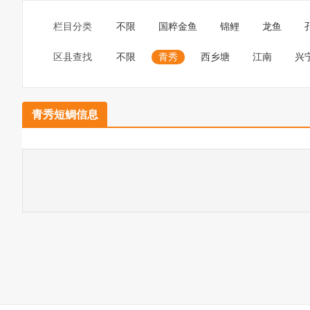
栏目分类
不限
国粹金鱼
锦鲤
龙鱼
区县查找
不限
青秀
西乡塘
江南
兴
青秀短鲷信息