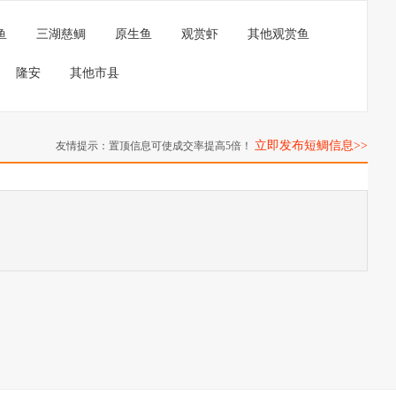
鱼
三湖慈鲷
原生鱼
观赏虾
其他观赏鱼
隆安
其他市县
立即发布短鲷信息>>
友情提示：置顶信息可使成交率提高5倍！