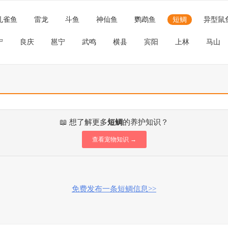
孔雀鱼
雷龙
斗鱼
神仙鱼
鹦鹉鱼
短鲷
异型鼠
宁
良庆
邕宁
武鸣
横县
宾阳
上林
马山
📖 想了解更多
短鲷
的养护知识？
查看宠物知识 →
免费发布一条短鲷信息>>