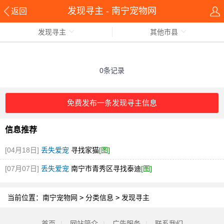
发现寻主 - 南宁宠物网
返回
发现寻主
其他市县
0条记录
免费发布一条发现寻主信息
信息推荐
[04月18日]
丢失爱宠
寻找家猫
[图]
[07月07日]
丢失爱宠
南宁市青秀区寻找泰迪
[图]
当前位置：
南宁宠物网
>
分类信息
>
发现寻主
首页
|
网站简介
|
广告服务
|
联系我们