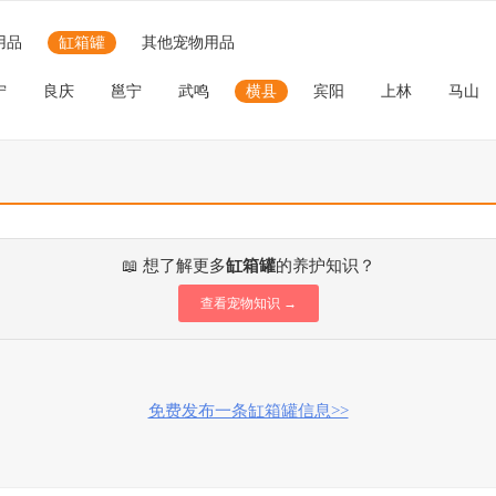
用品
缸箱罐
其他宠物用品
宁
良庆
邕宁
武鸣
横县
宾阳
上林
马山
📖 想了解更多
缸箱罐
的养护知识？
查看宠物知识 →
免费发布一条缸箱罐信息>>