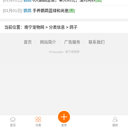
[01月01日]
鹦鹉
6只鹦鹉急售，单只65元，没时间养
[图]
[01月01日]
鹦鹉
手养鹦鹉蓝绿和尚崽
[图]
当前位置：
南宁宠物网
>
分类信息
>
鸽子
首页
|
网站简介
|
广告服务
|
联系我们
©Copyright 南宁宠物网
首页
分类
发布
我的