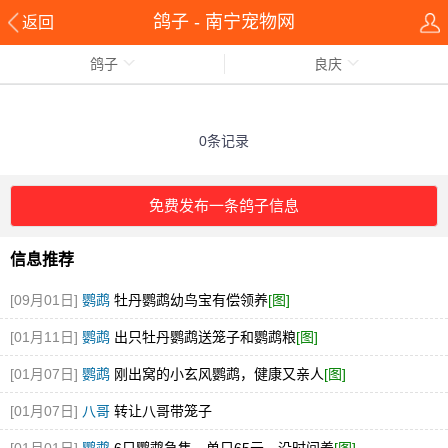
鸽子 - 南宁宠物网
返回
鸽子
良庆
0条记录
免费发布一条鸽子信息
信息推荐
[09月01日]
鹦鹉
牡丹鹦鹉幼鸟宝有偿领养
[图]
[01月11日]
鹦鹉
出只牡丹鹦鹉送笼子和鹦鹉粮
[图]
[01月07日]
鹦鹉
刚出窝的小玄风鹦鹉，健康又亲人
[图]
[01月07日]
八哥
转让八哥带笼子