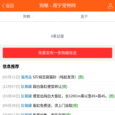
狗粮 - 南宁宠物网
返回
狗粮
邕宁
0条记录
免费发布一条狗粮信息
信息推荐
[02月11日]
猫用品
5斤纯豆腐猫砂（吨起发货）
[图]
[12月07日]
缸箱罐
超白鱼缸便宜转让
[图]
[10月04日]
缸箱罐
便宜出纯白大鱼缸，长120Cm乘以宽45×高45。
[图]
[09月28日]
缸箱罐
鱼缸免费送，须上门自取
[图]