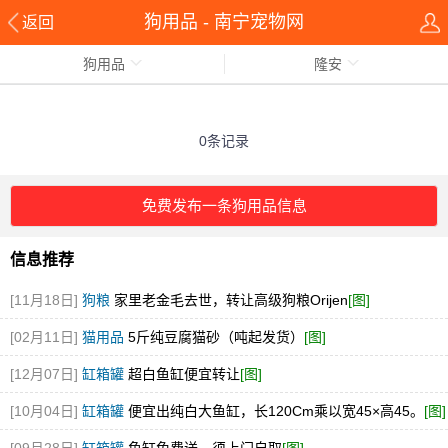
狗用品 - 南宁宠物网
返回
狗用品
隆安
0条记录
免费发布一条狗用品信息
信息推荐
[11月18日]
狗粮
家里老金毛去世，转让高级狗粮Orijen
[图]
[02月11日]
猫用品
5斤纯豆腐猫砂（吨起发货）
[图]
[12月07日]
缸箱罐
超白鱼缸便宜转让
[图]
[10月04日]
缸箱罐
便宜出纯白大鱼缸，长120Cm乘以宽45×高45。
[图]