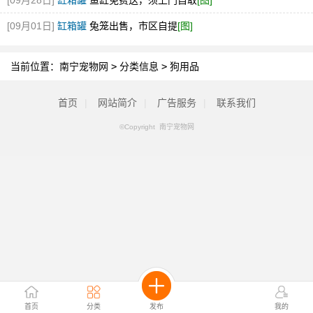
[09月28日]
缸箱罐
鱼缸免费送，须上门自取
[图]
[09月01日]
缸箱罐
兔笼出售，市区自提
[图]
当前位置：
南宁宠物网
>
分类信息
>
狗用品
首页
|
网站简介
|
广告服务
|
联系我们
©Copyright 南宁宠物网
首页
分类
发布
我的