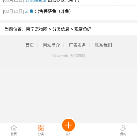
[06月21日]
其他观赏鱼
出售罗汉（南宁）
[02月11日]
斗鱼
出售菩萨鱼（斗鱼）
当前位置：
南宁宠物网
>
分类信息
>
观赏鱼虾
首页
|
网站简介
|
广告服务
|
联系我们
©Copyright 南宁宠物网
首页
分类
发布
我的