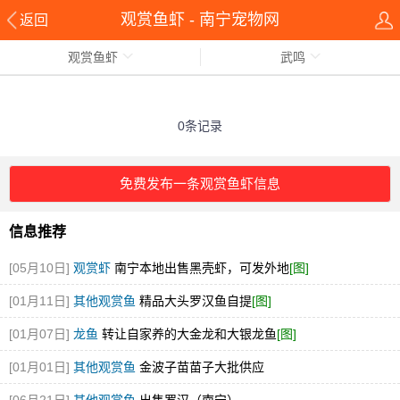
观赏鱼虾 - 南宁宠物网
返回
观赏鱼虾
武鸣
0条记录
免费发布一条观赏鱼虾信息
信息推荐
[05月10日]
观赏虾
南宁本地出售黑壳虾，可发外地
[图]
[01月11日]
其他观赏鱼
精品大头罗汉鱼自提
[图]
[01月07日]
龙鱼
转让自家养的大金龙和大银龙鱼
[图]
[01月01日]
其他观赏鱼
金波子苗苗子大批供应