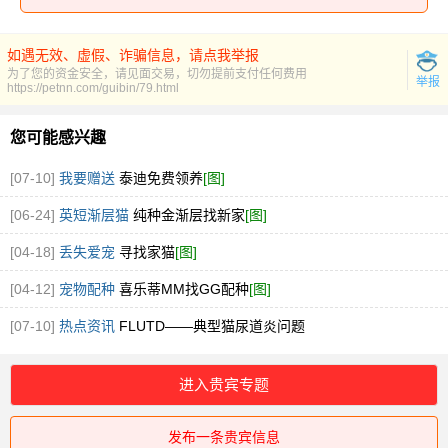
如遇无效、虚假、诈骗信息，请点我举报
为了您的资金安全，请见面交易，切勿提前支付任何费用
举报
https://petnn.com/guibin/79.html
您可能感兴趣
[07-10]
我要赠送
泰迪免费领养
[图]
[06-24]
英短渐层猫
纯种金渐层找新家
[图]
[04-18]
丢失爱宠
寻找家猫
[图]
[04-12]
宠物配种
喜乐蒂MM找GG配种
[图]
[07-10]
热点资讯
FLUTD——典型猫尿道炎问题
进入贵宾专题
发布一条贵宾信息