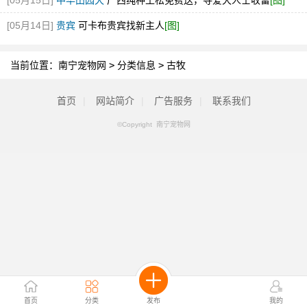
[05月15日]
中华田园犬
广西纯种土松免费送，寻爱犬人士收留
[图]
[05月14日]
贵宾
可卡布贵宾找新主人
[图]
当前位置：
南宁宠物网
>
分类信息
>
古牧
首页
|
网站简介
|
广告服务
|
联系我们
©Copyright 南宁宠物网
首页
分类
发布
我的