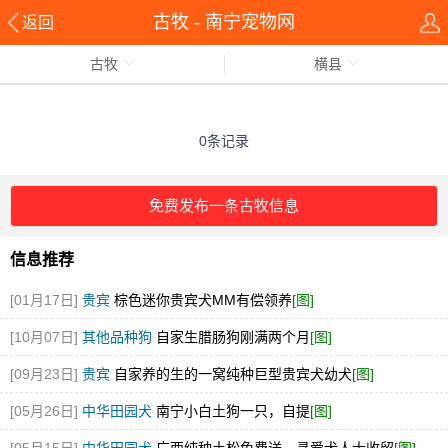
古牧 - 南宁宠物网
返回
古牧
横县
0条记录
免费发布一条古牧信息
信息推荐
[01月17日]
贵宾
棕色迷你贵宾犬MM有偿领养
[图]
[10月07日]
其他品种狗
自家生腊肠狗刚满两个月
[图]
[09月23日]
贵宾
自家养的生的一窝纯种巨型贵宾犬幼犬
[图]
[05月26日]
中华田园犬
南宁小白土狗一只，自提
[图]