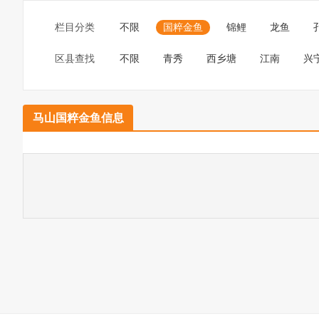
栏目分类
不限
国粹金鱼
锦鲤
龙鱼
区县查找
不限
青秀
西乡塘
江南
兴
马山国粹金鱼信息