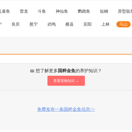
孔雀鱼
雷龙
斗鱼
神仙鱼
鹦鹉鱼
短鲷
异型鼠
宁
良庆
邕宁
武鸣
横县
宾阳
上林
马山
📖 想了解更多
国粹金鱼
的养护知识？
查看宠物知识 →
免费发布一条国粹金鱼信息>>