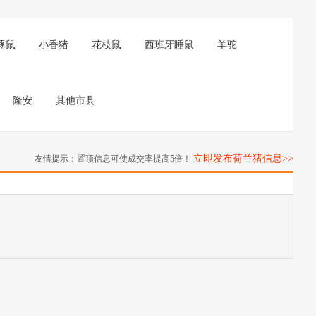
豚鼠
小香猪
花枝鼠
西班牙睡鼠
羊驼
隆安
其他市县
立即发布荷兰猪信息>>
友情提示：置顶信息可使成交率提高5倍！