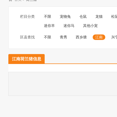
栏目分类
不限
宠物兔
仓鼠
龙猫
松
迷你羊
迷你马
其他小宠
区县查找
不限
青秀
西乡塘
江南
兴
江南荷兰猪信息