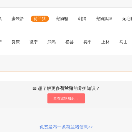
鼠
蜜袋鼯
荷兰猪
宠物貂
刺猬
宠物狐狸
无毛
宁
良庆
邕宁
武鸣
横县
宾阳
上林
马山
📖 想了解更多
荷兰猪
的养护知识？
查看宠物知识 →
免费发布一条荷兰猪信息>>